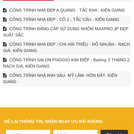
CÔNG TRÌNH NHÀ ĐẸP A.QUANG - TẮC KHA - KIÊN GIANG
CÔNG TRÌNH NHÀ ĐẸP - CÔ 2 - TẮC CẬU - KIÊN GIANG
CÔNG TRÌNH ĐẲNG CẤP SỬ DỤNG NHÔM MAXPRO.JP ĐẸP
XUẤT SẮC
CÔNG TRÌNH NHÀ ĐẸP - CHỊ HẢI TRIỀU - ĐỖ NHUẬN - RẠCH
GIÁ- KIÊN GIANG
CÔNG TRÌNH SALON PIAGGIO KIM ĐIỆP - Đường 3 THÁNG 2,
RẠCH GIÁ, KIÊN GIANG
CÔNG TRÌNH NHÀ ANH SÁU- MỸ LÂM- HÒN ĐẤT- KIÊN
GIANG
ĐỂ LẠI THÔNG TIN, NHẬN NGAY ƯU ĐÃI KHỦNG