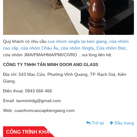
Quý khách có nhu cầu
cua nhom xingfa tai kien giang
,
cửa nhôm
cao cấp
,
cửa nhôm Châu Âu
,
cửa nhôm Xingfa
,
Cửa nhôm Đức
,
cửa nhôm JMA/PMA/HMA/PMI/CIVRO ...vui lòng liên hệ:
CÔNG TY TNHH TẤN MINH DOOR AND GLASS
Địa chỉ: 543 Mạc Cửu, Phường Vĩnh Quang, TP. Rạch Giá, Kiên
Giang.
Điện thoại: 0943 666 466
Email: tanminhdg@gmail.com
Web: cuanhomcaocapkiengiang.com
Trở lại
Đầu trang
CÔNG TRÌNH KHÁC