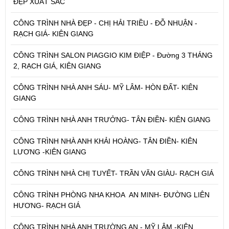
ĐẸP XUẤT SẮC
CÔNG TRÌNH NHÀ ĐẸP - CHỊ HẢI TRIỀU - ĐỖ NHUẬN -
RẠCH GIÁ- KIÊN GIANG
CÔNG TRÌNH SALON PIAGGIO KIM ĐIỆP - Đường 3 THÁNG
2, RẠCH GIÁ, KIÊN GIANG
CÔNG TRÌNH NHÀ ANH SÁU- MỸ LÂM- HÒN ĐẤT- KIÊN
GIANG
CÔNG TRÌNH NHÀ ANH TRƯỞNG- TÂN ĐIỀN- KIÊN GIANG
CÔNG TRÌNH NHÀ ANH KHẢI HOÀNG- TÂN ĐIỀN- KIÊN
LƯƠNG -KIÊN GIANG
CÔNG TRÌNH NHÀ CHỊ TUYẾT- TRẦN VĂN GIÀU- RẠCH GIÁ
CÔNG TRÌNH PHÒNG NHA KHOA AN MINH- ĐƯỜNG LIÊN
HƯƠNG- RẠCH GIÁ
CÔNG TRÌNH NHÀ ANH TRƯỜNG AN - MỸ LÂM -KIÊN