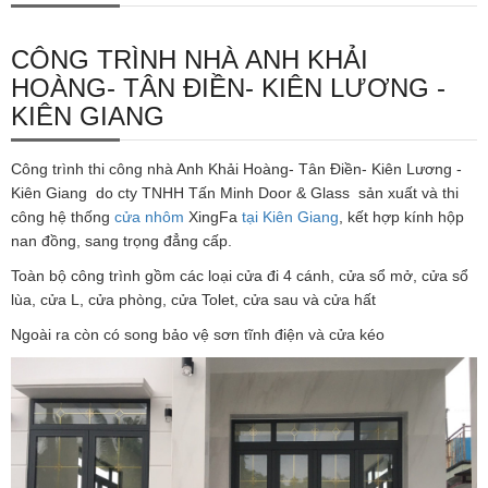
CÔNG TRÌNH NHÀ ANH KHẢI
HOÀNG- TÂN ĐIỀN- KIÊN LƯƠNG -
KIÊN GIANG
Công trình thi công nhà Anh Khải Hoàng- Tân Điền- Kiên Lương -
Kiên Giang do cty TNHH Tấn Minh Door & Glass sản xuất và thi
công hệ thống
cửa nhôm
XingFa
tại Kiên Giang
, kết hợp kính hộp
nan đồng, sang trọng đẳng cấp.
Toàn bộ công trình gồm các loại cửa đi 4 cánh, cửa sổ mở, cửa sổ
lùa, cửa L, cửa phòng, cửa Tolet, cửa sau và cửa hất
Ngoài ra còn có song bảo vệ sơn tĩnh điện và cửa kéo