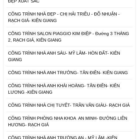
ĐẸP XUẤT SẮC
CÔNG TRÌNH NHÀ ĐẸP - CHỊ HẢI TRIỀU - ĐỖ NHUẬN -
RẠCH GIÁ- KIÊN GIANG
CÔNG TRÌNH SALON PIAGGIO KIM ĐIỆP - Đường 3 THÁNG
2, RẠCH GIÁ, KIÊN GIANG
CÔNG TRÌNH NHÀ ANH SÁU- MỸ LÂM- HÒN ĐẤT- KIÊN
GIANG
CÔNG TRÌNH NHÀ ANH TRƯỞNG- TÂN ĐIỀN- KIÊN GIANG
CÔNG TRÌNH NHÀ ANH KHẢI HOÀNG- TÂN ĐIỀN- KIÊN
LƯƠNG -KIÊN GIANG
CÔNG TRÌNH NHÀ CHỊ TUYẾT- TRẦN VĂN GIÀU- RẠCH GIÁ
CÔNG TRÌNH PHÒNG NHA KHOA AN MINH- ĐƯỜNG LIÊN
HƯƠNG- RẠCH GIÁ
CÔNG TRÌNH NHÀ ANH TRƯỜNG AN - MỸ LÂM -KIÊN