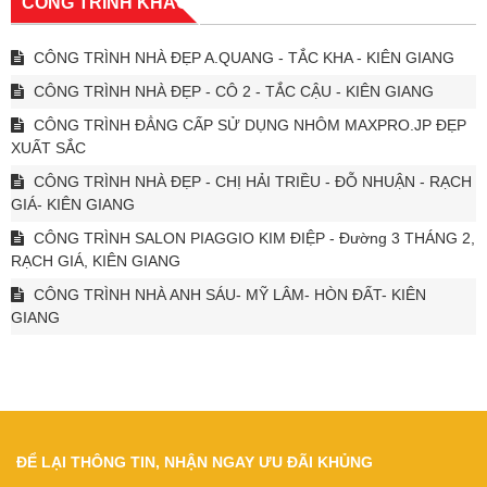
CÔNG TRÌNH KHÁC
CÔNG TRÌNH NHÀ ĐẸP A.QUANG - TẮC KHA - KIÊN GIANG
CÔNG TRÌNH NHÀ ĐẸP - CÔ 2 - TẮC CẬU - KIÊN GIANG
CÔNG TRÌNH ĐẲNG CẤP SỬ DỤNG NHÔM MAXPRO.JP ĐẸP
XUẤT SẮC
CÔNG TRÌNH NHÀ ĐẸP - CHỊ HẢI TRIỀU - ĐỖ NHUẬN - RẠCH
GIÁ- KIÊN GIANG
CÔNG TRÌNH SALON PIAGGIO KIM ĐIỆP - Đường 3 THÁNG 2,
RẠCH GIÁ, KIÊN GIANG
CÔNG TRÌNH NHÀ ANH SÁU- MỸ LÂM- HÒN ĐẤT- KIÊN
GIANG
ĐỂ LẠI THÔNG TIN, NHẬN NGAY ƯU ĐÃI KHỦNG