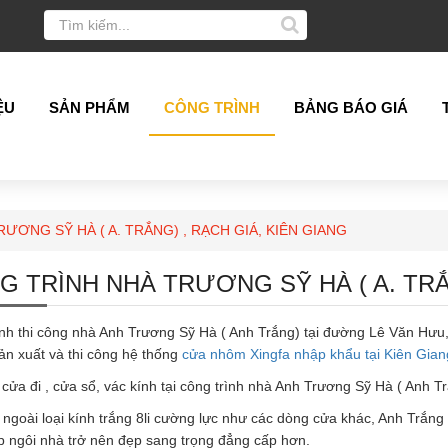
ỆU
SẢN PHẨM
CÔNG TRÌNH
BẢNG BÁO GIÁ
ƯƠNG SỸ HÀ ( A. TRẮNG) , RẠCH GIÁ, KIÊN GIANG
G TRÌNH NHÀ TRƯƠNG SỸ HÀ ( A. TRẮN
ình thi công nhà Anh Trương Sỹ Hà ( Anh Trắng) tại đường Lê Văn Hư
ản xuất và thi công hệ thống
cửa nhôm
Xingfa nhập khẩu tại Kiên Gian
cửa đi , cửa sổ, vác kính tại công trình nhà Anh Trương Sỹ Hà ( Anh
 ngoài loại kính trắng 8li cường lực như các dòng cửa khác, Anh Trắn
p ngôi nhà trở nên đẹp sang trọng đẳng cấp hơn.