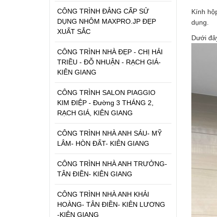
CÔNG TRÌNH ĐẲNG CẤP SỬ
Kính hộp
DỤNG NHÔM MAXPRO.JP ĐẸP
dụng.
XUẤT SẮC
Dưới đây
CÔNG TRÌNH NHÀ ĐẸP - CHỊ HẢI
TRIỀU - ĐỖ NHUẬN - RẠCH GIÁ-
KIÊN GIANG
CÔNG TRÌNH SALON PIAGGIO
KIM ĐIỆP - Đường 3 THÁNG 2,
RẠCH GIÁ, KIÊN GIANG
CÔNG TRÌNH NHÀ ANH SÁU- MỸ
LÂM- HÒN ĐẤT- KIÊN GIANG
CÔNG TRÌNH NHÀ ANH TRƯỞNG-
TÂN ĐIỀN- KIÊN GIANG
CÔNG TRÌNH NHÀ ANH KHẢI
HOÀNG- TÂN ĐIỀN- KIÊN LƯƠNG
-KIÊN GIANG