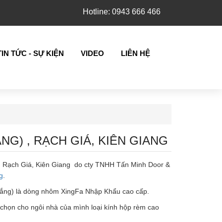
Hotline: 0943 666 466
TIN TỨC - SỰ KIỆN
VIDEO
LIÊN HỆ
G) , RẠCH GIÁ, KIÊN GIANG
u, Rạch Giá, Kiên Giang do cty TNHH Tấn Minh Door &
g
.
 Trắng) là dòng nhôm XingFa Nhập Khẩu cao cấp.
g chọn cho ngôi nhà của mình loại kính hộp rèm cao