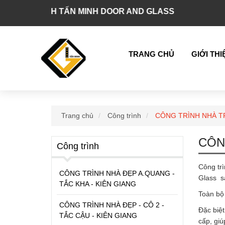
HH TẤN MINH DOOR AND GLASS
TRANG CHỦ
GIỚI THI
Trang chủ
Công trình
CÔNG TRÌNH NHÀ TR
CÔN
Công trình
Công tr
CÔNG TRÌNH NHÀ ĐẸP A.QUANG -
Glass s
TẮC KHA - KIÊN GIANG
Toàn bộ 
CÔNG TRÌNH NHÀ ĐẸP - CÔ 2 -
Đặc biệt
TẮC CẬU - KIÊN GIANG
cấp, giú