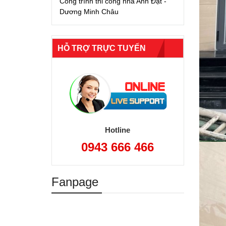
Công trình thi công nhà Anh Đạt -
Dương Minh Châu
HỖ TRỢ TRỰC TUYẾN
Hotline
0943 666 466
Fanpage