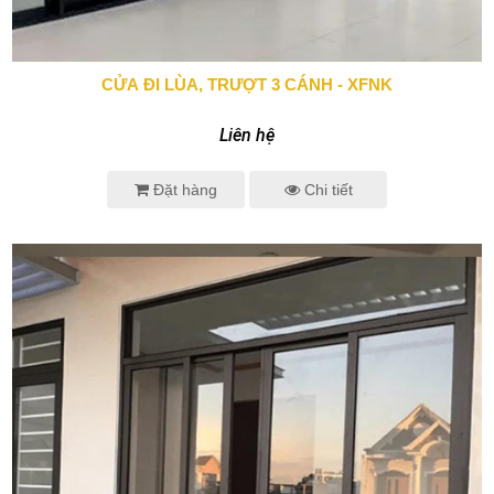
CỬA ĐI LÙA, TRƯỢT 3 CÁNH - XFNK
0943 666 466
Liên hệ
Đặt hàng
Chi tiết