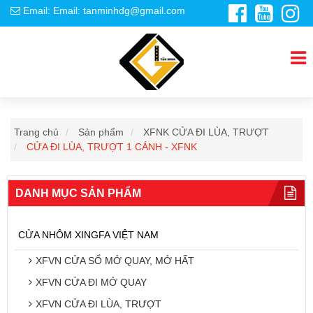
Email: Email: tanminhdg@gmail.com
Trang chủ
Sản phẩm
XFNK CỬA ĐI LÙA, TRƯỢT
CỬA ĐI LÙA, TRƯỢT 1 CÁNH - XFNK
DANH MỤC SẢN PHẨM
CỬA NHÔM XINGFA VIỆT NAM
XFVN CỬA SỔ MỞ QUAY, MỞ HẤT
XFVN CỬA ĐI MỞ QUAY
XFVN CỬA ĐI LÙA, TRƯỢT