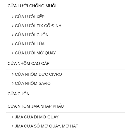
CỬA LƯỚI CHỐNG MUỖI
CỬA LƯỚI XẾP
CỬA LƯỚI FIX CỐ ĐỊNH
CỬA LƯỚI CUỐN
CỬA LƯỚI LÙA
CỬA LƯỚI MỞ QUAY
CỬA NHÔM CAO CẤP
CỬA NHÔM ĐỨC CIVRO
CỬA NHÔM SAVIO
CỬA CUỐN
CỬA NHÔM JMA NHẬP KHẨU
JMA CỬA ĐI MỞ QUAY
JMA CỬA SỔ MỞ QUAY, MỞ HẤT