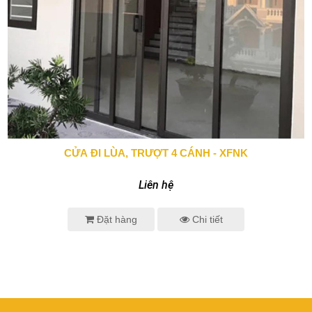
CỬA ĐI LÙA, TRƯỢT 4 CÁNH - XFNK
0943 666 466
Liên hệ
Đặt hàng
Chi tiết