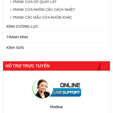
PMINK CỬA SỔ QUAY LẬT
PMINK CỬA NHÔM CẦU CÁCH NHIỆT
PMINK CÁC MẪU CỬA NHÔM KHÁC
KÍNH CƯỜNG LỰC
TRANH KÍNH
KÍNH SƠN
HỖ TRỢ TRỰC TUYẾN
Hotline