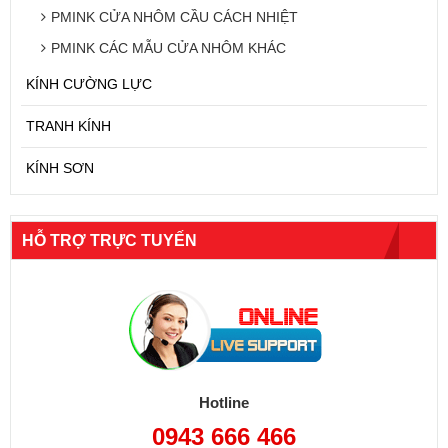
PMINK CỬA NHÔM CẦU CÁCH NHIỆT
PMINK CÁC MẪU CỬA NHÔM KHÁC
KÍNH CƯỜNG LỰC
TRANH KÍNH
KÍNH SƠN
HỖ TRỢ TRỰC TUYẾN
Hotline
0943 666 466