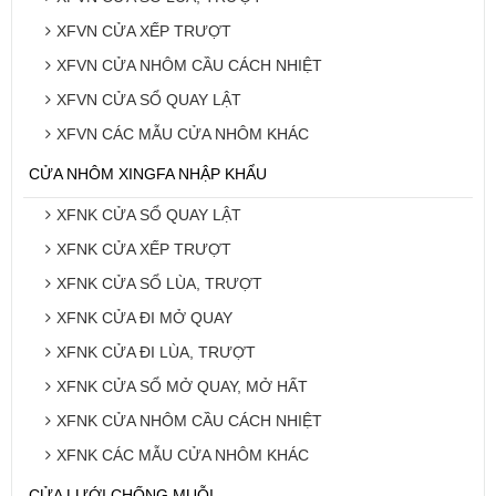
XFVN CỬA XẾP TRƯỢT
XFVN CỬA NHÔM CẦU CÁCH NHIỆT
XFVN CỬA SỔ QUAY LẬT
XFVN CÁC MẪU CỬA NHÔM KHÁC
CỬA NHÔM XINGFA NHẬP KHẨU
XFNK CỬA SỔ QUAY LẬT
XFNK CỬA XẾP TRƯỢT
XFNK CỬA SỔ LÙA, TRƯỢT
XFNK CỬA ĐI MỞ QUAY
XFNK CỬA ĐI LÙA, TRƯỢT
XFNK CỬA SỔ MỞ QUAY, MỞ HẤT
XFNK CỬA NHÔM CẦU CÁCH NHIỆT
XFNK CÁC MẪU CỬA NHÔM KHÁC
CỬA LƯỚI CHỐNG MUỖI