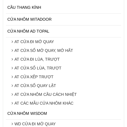
CẦU THANG KÍNH
CỬA NHÔM MITADOOR
CỬA NHÔM AD TOPAL
AT CỬA ĐI MỞ QUAY
AT CỬA SỔ MỞ QUAY, MỞ HẤT
AT CỬA ĐI LÙA, TRƯỢT
AT CỬA SỔ LÙA, TRƯỢT
AT CỬA XẾP TRƯỢT
AT CỬA SỔ QUAY LẬT
AT CỬA NHÔM CẦU CÁCH NHIỆT
AT CÁC MẪU CỬA NHÔM KHÁC
CỬA NHÔM WISDOM
WD CỬA ĐI MỞ QUAY