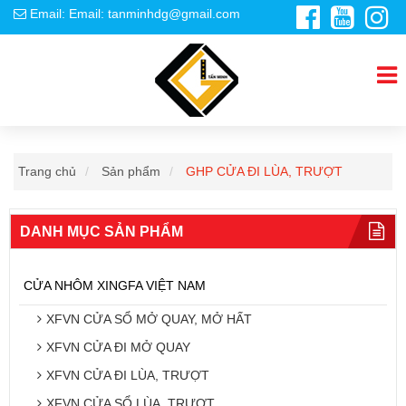
Email: Email: tanminhdg@gmail.com
Trang chủ
Sản phẩm
GHP CỬA ĐI LÙA, TRƯỢT
DANH MỤC SẢN PHẨM
CỬA NHÔM XINGFA VIỆT NAM
XFVN CỬA SỔ MỞ QUAY, MỞ HẤT
XFVN CỬA ĐI MỞ QUAY
XFVN CỬA ĐI LÙA, TRƯỢT
XFVN CỬA SỔ LÙA, TRƯỢT