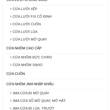
CỬA LƯỚI XẾP
CỬA LƯỚI FIX CỐ ĐỊNH
CỬA LƯỚI CUỐN
CỬA LƯỚI LÙA
CỬA LƯỚI MỞ QUAY
CỬA NHÔM CAO CẤP
CỬA NHÔM ĐỨC CIVRO
CỬA NHÔM SAVIO
CỬA CUỐN
CỬA NHÔM JMA NHẬP KHẨU
JMA CỬA ĐI MỞ QUAY
JMA CỬA SỔ MỞ QUAY, MỞ HẤT
JMA CỬA ĐI LÙA, TRƯỢT