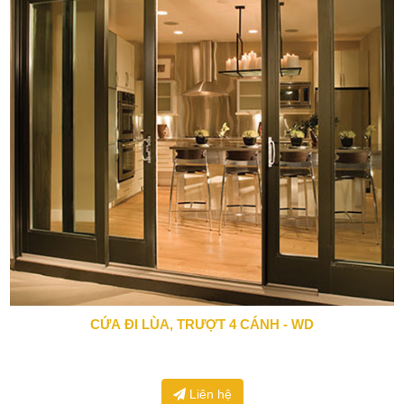
CỨA ĐI LÙA, TRƯỢT 4 CÁNH - WD
0943 666 466
Liên hệ