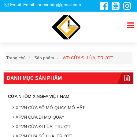
Email: Email: tanminhdg@gmail.com
Trang chủ
Sản phẩm
WD CỬA ĐI LÙA, TRƯỢT
DANH MỤC SẢN PHẨM
CỬA NHÔM XINGFA VIỆT NAM
XFVN CỬA SỔ MỞ QUAY, MỞ HẤT
XFVN CỬA ĐI MỞ QUAY
XFVN CỬA ĐI LÙA, TRƯỢT
XFVN CỬA SỔ LÙA, TRƯỢT