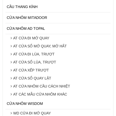
CẦU THANG KÍNH
CỬA NHÔM MITADOOR
CỬA NHÔM AD TOPAL
AT CỬA ĐI MỞ QUAY
AT CỬA SỔ MỞ QUAY, MỞ HẤT
AT CỬA ĐI LÙA, TRƯỢT
AT CỬA SỔ LÙA, TRƯỢT
AT CỬA XẾP TRƯỢT
AT CỬA SỔ QUAY LẬT
AT CỬA NHÔM CẦU CÁCH NHIỆT
AT CÁC MẪU CỬA NHÔM KHÁC
CỬA NHÔM WISDOM
WD CỬA ĐI MỞ QUAY