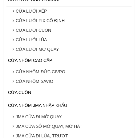
CỬA LƯỚI XẾP
CỬA LƯỚI FIX CỐ ĐỊNH
CỬA LƯỚI CUỐN
CỬA LƯỚI LÙA
CỬA LƯỚI MỞ QUAY
CỬA NHÔM CAO CẤP
CỬA NHÔM ĐỨC CIVRO
CỬA NHÔM SAVIO
CỬA CUỐN
CỬA NHÔM JMA NHẬP KHẨU
JMA CỬA ĐI MỞ QUAY
JMA CỬA SỔ MỞ QUAY, MỞ HẤT
JMA CỬA ĐI LÙA, TRƯỢT