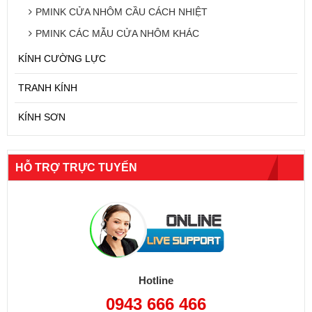
PMINK CỬA NHÔM CẦU CÁCH NHIỆT
PMINK CÁC MẪU CỬA NHÔM KHÁC
KÍNH CƯỜNG LỰC
TRANH KÍNH
KÍNH SƠN
HỖ TRỢ TRỰC TUYẾN
Hotline
0943 666 466