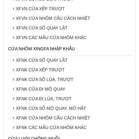
XFVN CỬA XẾP TRƯỢT
XFVN CỬA NHÔM CẦU CÁCH NHIỆT
XFVN CỬA SỔ QUAY LẬT
XFVN CÁC MẪU CỬA NHÔM KHÁC
CỬA NHÔM XINGFA NHẬP KHẨU
XFNK CỬA SỔ QUAY LẬT
XFNK CỬA XẾP TRƯỢT
XFNK CỬA SỔ LÙA, TRƯỢT
XFNK CỬA ĐI MỞ QUAY
XFNK CỬA ĐI LÙA, TRƯỢT
XFNK CỬA SỔ MỞ QUAY, MỞ HẤT
XFNK CỬA NHÔM CẦU CÁCH NHIỆT
XFNK CÁC MẪU CỬA NHÔM KHÁC
CỬA LƯỚI CHỐNG MUỖI