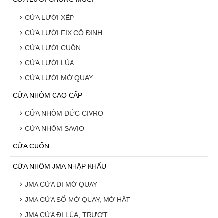
CỬA LƯỚI XẾP
CỬA LƯỚI FIX CỐ ĐỊNH
CỬA LƯỚI CUỐN
CỬA LƯỚI LÙA
CỬA LƯỚI MỞ QUAY
CỬA NHÔM CAO CẤP
CỬA NHÔM ĐỨC CIVRO
CỬA NHÔM SAVIO
CỬA CUỐN
CỬA NHÔM JMA NHẬP KHẨU
JMA CỬA ĐI MỞ QUAY
JMA CỬA SỔ MỞ QUAY, MỞ HẤT
JMA CỬA ĐI LÙA, TRƯỢT