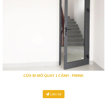
CỬA ĐI MỞ QUAY 1 CÁNH - PMINK
0943 666 466
Liên hệ