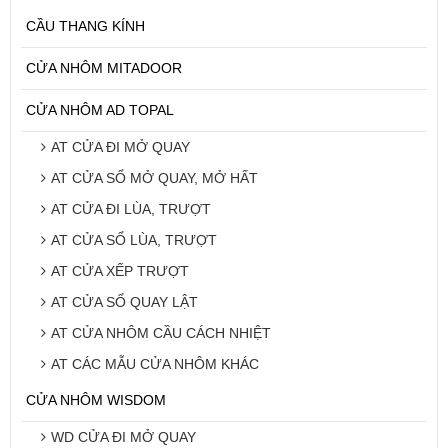
CẦU THANG KÍNH
CỬA NHÔM MITADOOR
CỬA NHÔM AD TOPAL
AT CỬA ĐI MỞ QUAY
AT CỬA SỔ MỞ QUAY, MỞ HẤT
AT CỬA ĐI LÙA, TRƯỢT
AT CỬA SỔ LÙA, TRƯỢT
AT CỬA XẾP TRƯỢT
AT CỬA SỔ QUAY LẬT
AT CỬA NHÔM CẦU CÁCH NHIỆT
AT CÁC MẪU CỬA NHÔM KHÁC
CỬA NHÔM WISDOM
WD CỬA ĐI MỞ QUAY