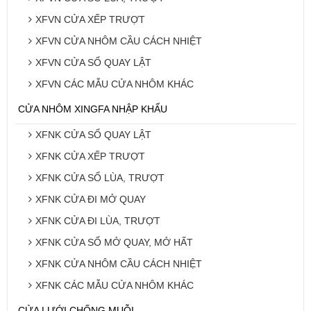
XFVN CỬA XẾP TRƯỢT
XFVN CỬA NHÔM CẦU CÁCH NHIỆT
XFVN CỬA SỔ QUAY LẬT
XFVN CÁC MẪU CỬA NHÔM KHÁC
CỬA NHÔM XINGFA NHẬP KHẨU
XFNK CỬA SỔ QUAY LẬT
XFNK CỬA XẾP TRƯỢT
XFNK CỬA SỔ LÙA, TRƯỢT
XFNK CỬA ĐI MỞ QUAY
XFNK CỬA ĐI LÙA, TRƯỢT
XFNK CỬA SỔ MỞ QUAY, MỞ HẤT
XFNK CỬA NHÔM CẦU CÁCH NHIỆT
XFNK CÁC MẪU CỬA NHÔM KHÁC
CỬA LƯỚI CHỐNG MUỖI