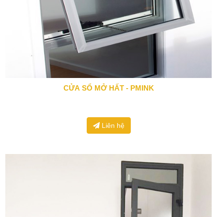
CỬA SỔ MỞ HẤT - PMINK
0943 666 466
Liên hệ