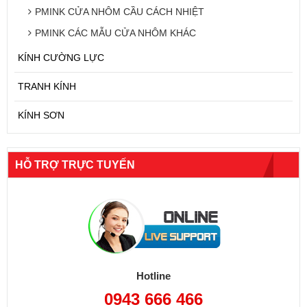
PMINK CỬA NHÔM CẦU CÁCH NHIỆT
PMINK CÁC MẪU CỬA NHÔM KHÁC
KÍNH CƯỜNG LỰC
TRANH KÍNH
KÍNH SƠN
HỖ TRỢ TRỰC TUYẾN
Hotline
0943 666 466