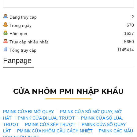
2
Đang truy cập
670
Trong ngày
1637
Hôm qua
5650
Truy cập nhiều nhất
1145414
Tổng truy cập
Fanpage
CỬA NHÔM PMI NHẬP KHẨU
PMINK CỬA ĐI MỞ QUAY
PMINK CỬA SỔ MỞ QUAY, MỞ
HẤT
PMINK CỬA ĐI LÙA, TRƯỢT
PMINK CỬA SỔ LÙA,
TRƯỢT
PMINK CỬA XẾP TRƯỢT
PMINK CỬA SỔ QUAY
LẬT
PMINK CỬA NHÔM CẦU CÁCH NHIỆT
PMINK CÁC MẪU