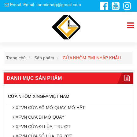
Email: Email: tanminhdg@gmail.com
Trang chủ
Sản phẩm
CỬA NHÔM PMI NHẬP KHẨU
DANH MỤC SẢN PHẨM
CỬA NHÔM XINGFA VIỆT NAM
XFVN CỬA SỔ MỞ QUAY, MỞ HẤT
XFVN CỬA ĐI MỞ QUAY
XFVN CỬA ĐI LÙA, TRƯỢT
XFVN CỬA SỔ LÙA, TRƯỢT