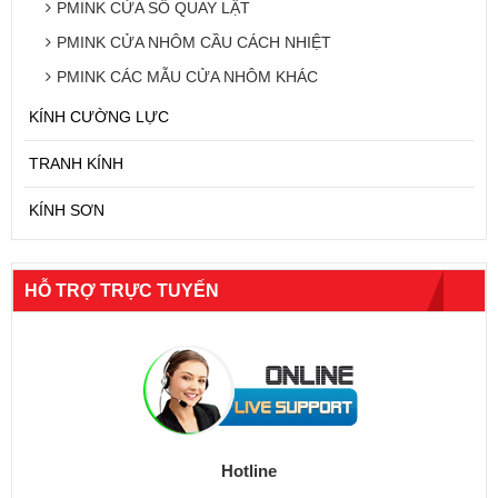
PMINK CỬA SỔ QUAY LẬT
PMINK CỬA NHÔM CẦU CÁCH NHIỆT
PMINK CÁC MẪU CỬA NHÔM KHÁC
KÍNH CƯỜNG LỰC
TRANH KÍNH
KÍNH SƠN
HỖ TRỢ TRỰC TUYẾN
Hotline