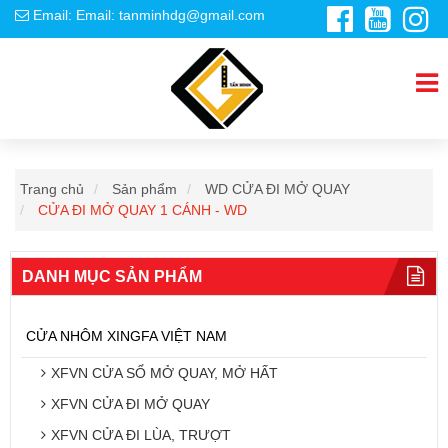
Email: Email: tanminhdg@gmail.com
Trang chủ
Sản phẩm
WD CỬA ĐI MỞ QUAY
CỬA ĐI MỞ QUAY 1 CÁNH - WD
DANH MỤC SẢN PHẨM
CỬA NHÔM XINGFA VIỆT NAM
XFVN CỬA SỔ MỞ QUAY, MỞ HẤT
XFVN CỬA ĐI MỞ QUAY
XFVN CỬA ĐI LÙA, TRƯỢT