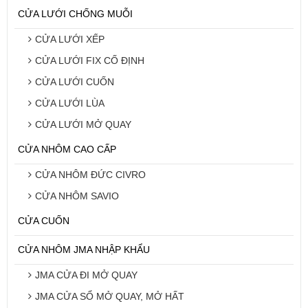
CỬA LƯỚI CHỐNG MUỖI
CỬA LƯỚI XẾP
CỬA LƯỚI FIX CỐ ĐỊNH
CỬA LƯỚI CUỐN
CỬA LƯỚI LÙA
CỬA LƯỚI MỞ QUAY
CỬA NHÔM CAO CẤP
CỬA NHÔM ĐỨC CIVRO
CỬA NHÔM SAVIO
CỬA CUỐN
CỬA NHÔM JMA NHẬP KHẨU
JMA CỬA ĐI MỞ QUAY
JMA CỬA SỔ MỞ QUAY, MỞ HẤT