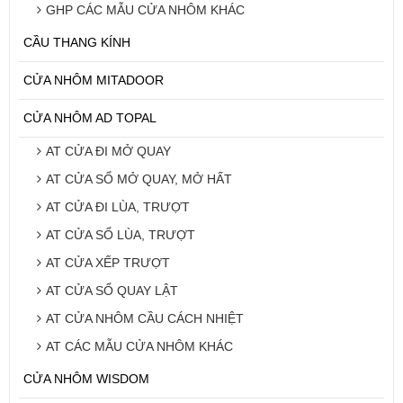
GHP CÁC MẪU CỬA NHÔM KHÁC
CẦU THANG KÍNH
CỬA NHÔM MITADOOR
CỬA NHÔM AD TOPAL
AT CỬA ĐI MỞ QUAY
AT CỬA SỔ MỞ QUAY, MỞ HẤT
AT CỬA ĐI LÙA, TRƯỢT
AT CỬA SỔ LÙA, TRƯỢT
AT CỬA XẾP TRƯỢT
AT CỬA SỔ QUAY LẬT
AT CỬA NHÔM CẦU CÁCH NHIỆT
AT CÁC MẪU CỬA NHÔM KHÁC
CỬA NHÔM WISDOM