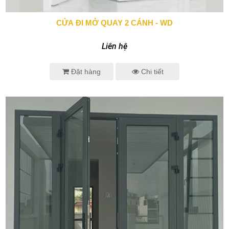
CỬA ĐI MỞ QUAY 2 CÁNH - WD
0943 666 466
Liên hệ
Đặt hàng
Chi tiết